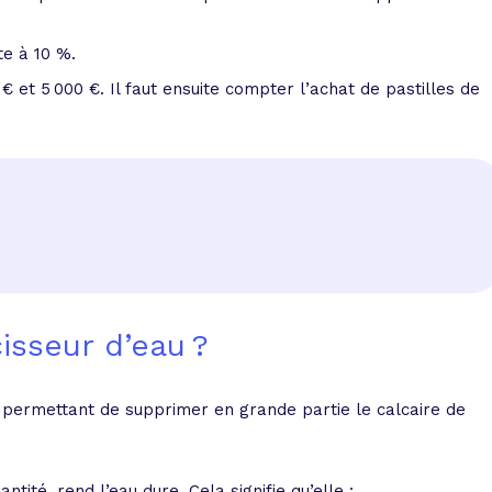
te à 10 %.
 et 5 000 €. Il faut ensuite compter l’achat de pastilles de
isseur d’eau ?
 permettant de supprimer en grande partie le calcaire de
ntité, rend l’eau dure. Cela signifie qu’elle :