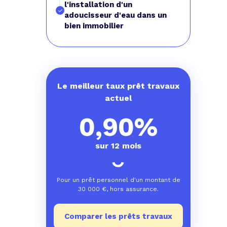
l'installation d'un
adoucisseur d'eau dans un
bien immobilier
Le meilleur taux prêt travaux
actuel
0,90%
sur 12 mois
Pour un prêt personnel d'un montant de
30 000
€, hors assurance.
Comparer les prêts travaux