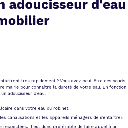
un adoucisseur d'eau
 vente et le remboursement
Toutes les simulations d
Toutes les simulations d
Tou
immobilier
outils prêt immobilier
mobilier
 taux !
roupement de crédits
r taux !
ntartrent très rapidement ? Vous avez peut-être des soucis
re mairie pour connaître la dureté de votre eau. En fonction
r un adoucisseur d’eau.
lcaire dans votre eau du robinet.
 les canalisations et les appareils ménagers de s’entartrer.
re respectées. Il est donc préférable de faire appel à un