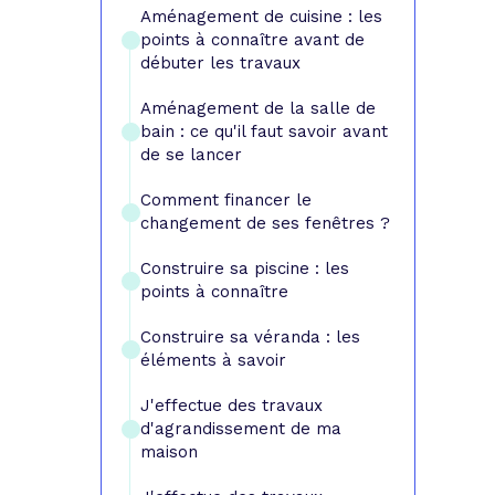
e prêt
e crédit conso
tes les simulations de rachat de crédit
Aménagement de cuisine : les
points à connaître avant de
débuter les travaux
Aménagement de la salle de
bain : ce qu'il faut savoir avant
de se lancer
Comment financer le
changement de ses fenêtres ?
Construire sa piscine : les
points à connaître
Construire sa véranda : les
éléments à savoir
J'effectue des travaux
d'agrandissement de ma
maison