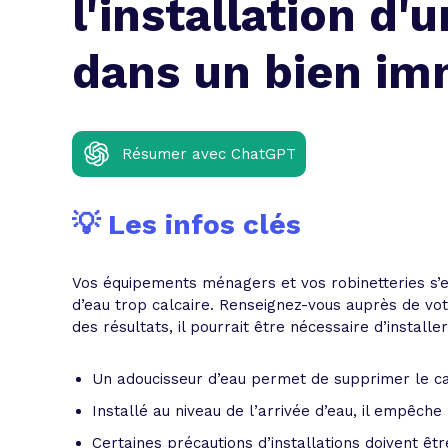
l'installation d'
L'acte de
Tous les 
dans un bien im
Trouvez votre prêt conso au meilleur
Bénéficiez de notre expertise en reg
Profitez de notre expertise au meilleu
Résumer avec ChatGPT
💡 Les infos clés
Vos équipements ménagers et vos robinetteries s’e
d’eau trop calcaire. Renseignez-vous auprès de vot
des résultats, il pourrait être nécessaire d’installe
Un adoucisseur d’eau permet de supprimer le ca
Installé au niveau de l’arrivée d’eau, il empêche
Certaines précautions d’installations doivent êt