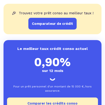
🎉
Trouvez votre prêt conso au meilleur taux !
Comparateur de crédit
Le meilleur taux crédit conso actuel
0,90%
sur 12 mois
Pour un prêt personnel d'un montant de
15 000
€, hors
assurance.
Comparer les crédits conso