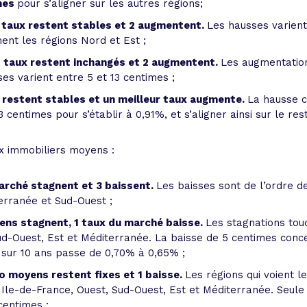
mes
pour s’aligner sur les autres régions;
rs taux restent stables et 2 augmentent.
Les hausses varient
nt les régions Nord et Est ;
rs taux restent inchangés et 2 augmentent.
Les augmentation
es varient entre 5 et 13 centimes ;
ni restent stables et un meilleur taux augmente.
La hausse c
 centimes pour s’établir à 0,91%, et s’aligner ainsi sur le res
ux immobiliers moyens :
marché stagnent et 3 baissent.
Les baisses sont de l’ordre d
erranée et Sud-Ouest ;
yens stagnent, 1 taux du marché baisse.
Les stagnations tou
ud-Ouest, Est et Méditerranée. La baisse de 5 centimes conc
 sur 10 ans passe de 0,70% à 0,65% ;
mo moyens restent fixes et 1 baisse.
Les régions qui voient 
, Ile-de-France, Ouest, Sud-Ouest, Est et Méditerranée. Seul
centimes ;