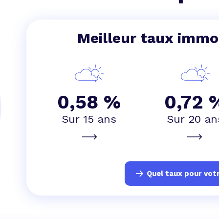
 vente et le remboursement
Toutes les simulations d
Toutes les simulations d
Tou
immobilier
outils prêt immobilier
Meilleur taux immob
 taux !
roupement de crédits
r taux !
0,58 %
0,72 
Sur 15 ans
Sur 20 an
Quel taux pour votr