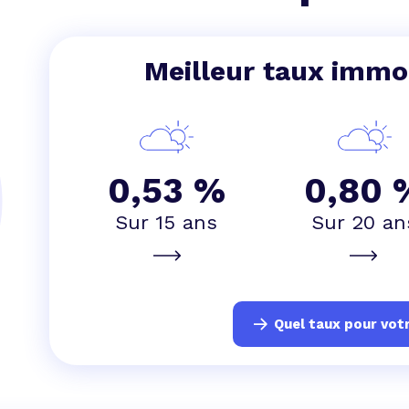
 vente et le remboursement
Toutes les simulations d
Toutes les simulations d
Tou
immobilier
outils prêt immobilier
Meilleur taux immob
 taux !
roupement de crédits
r taux !
0,53 %
0,80 
Sur 15 ans
Sur 20 an
Quel taux pour votr