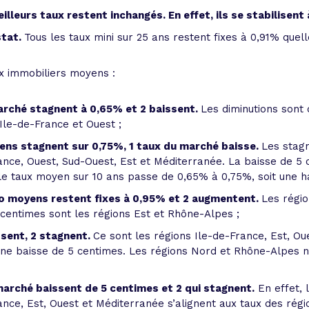
eilleurs taux restent inchangés. En effet, ils se stabilisen
stat.
Tous les taux mini sur 25 ans restent fixes à 0,91% quell
ux immobiliers moyens :
marché stagnent à 0,65% et 2 baissent.
Les diminutions sont 
Ile-de-France et Ouest ;
yens stagnent sur 0,75%, 1 taux du marché baisse.
Les stagn
ance, Ouest, Sud-Ouest, Est et Méditerranée. La baisse de 5
le taux moyen sur 10 ans passe de 0,65% à 0,75%, soit une 
mo moyens restent fixes à 0,95% et 2 augmentent.
Les régio
entimes sont les régions Est et Rhône-Alpes ;
ssent, 2 stagnent.
Ce sont les régions Ile-de-France, Est, Ou
une baisse de 5 centimes. Les régions Nord et Rhône-Alpes n
marché baissent de 5 centimes et 2 qui stagnent.
En effet, 
nce, Est, Ouest et Méditerranée s’alignent aux taux des régio