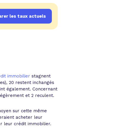
rer les taux actuels
dit immobilier
stagnent
es), 20 restent inchangés
oint également. Concernant
 légèrement et 2 reculent.
t moyen sur cette même
eraient acheter leur
r leur crédit immobilier.