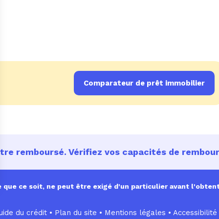
Comparateur de prêt immobilier
être remboursé. Vérifiez vos capacités de rembo
ue ce soit, ne peut être exigé d'un particulier avant l'obtent
ide du crédit •
Plan du site
•
Mentions légales
•
Accessibilité