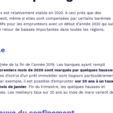
 vente et le remboursement
Toutes les simulations d
Toutes les simulations d
Tou
immobilier
outils prêt immobilier
x est relativement stable en 2020. À ceci près que des
ement, même si elles sont compensées par certains barèmes
ctifs pour les emprunteurs avec un début d’année 2020 qui sui
 taux !
roupement de crédits
e retour de baisses importantes dans toutes les régions,
r taux !
le
lignée de la fin de l’année 2019. Les banques ayant rempli
s premiers mois de 2020 sont marqués par quelques hausse
ons d’octroi d’un prêt immobilier sont toujours particulièreme
Par exemple, il est possible d’emprunter
sur 20 ans à un tau
mois de janvier
. Fin du trimestre, les quelques hausses et
mes. Les meilleurs taux sur 20 ans au mois de mars varient d
épreuve du confinement