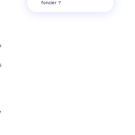
foncier ?
s
s
5
r