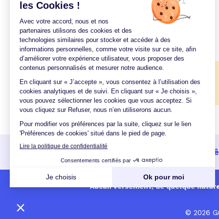
Taux octobre 2020
Taux novembre 2020
Taux décembre 2020
🎉
Quel taux pour mon projet ?
Un crédit vous engage et doit 
Aucun versement, de quelque nature q
© 2026 Gu