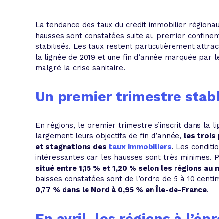
L'acte de
Tous les 
La tendance des taux du crédit immobilier régionau
hausses sont constatées suite au premier confin
stabilisés. Les taux restent particulièrement attra
Trouvez votre prêt conso au meilleur
Bénéficiez de notre expertise en reg
la lignée de 2019 et une fin d’année marquée par l
Profitez de notre expertise au meilleu
malgré la crise sanitaire.
Un premier trimestre stab
En régions, le premier trimestre s’inscrit dans la 
largement leurs objectifs de fin d’année,
les troi
et stagnations des
taux immobiliers
. Les conditi
intéressantes car les hausses sont très minimes. 
situé entre 1,15 % et 1,20 % selon les régions au 
baisses constatées sont de l’ordre de 5 à 10 centi
0,77 % dans le Nord à 0,95 % en Île-de-France
.
En avril, les régions à l’