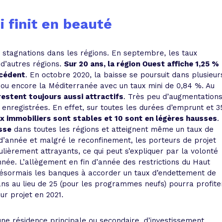
 finit en beauté
 stagnations dans les régions. En septembre, les taux
d’autres régions.
Sur 20 ans, la région Ouest affiche 1,25 %
écédent
. En octobre 2020, la baisse se poursuit dans plusieur
s ou encore la Méditerranée avec un taux mini de 0,84 %. Au
restent toujours aussi attractifs
. Très peu d’augmentation
 enregistrées. En effet, sur toutes les durées d’emprunt et 3
aux immobiliers sont stables et 10 sont en légères hausses
.
sse
dans toutes les régions et atteignent même un taux de
d’année et malgré le reconfinement, les porteurs de projet
ulièrement attrayants, ce qui peut s’expliquer par la volonté
nnée. L’allègement en fin d’année des restrictions du Haut
e désormais les banques à accorder un taux d’endettement de
ns au lieu de 25 (pour les programmes neufs) pourra profite
ur projet en 2021.
une résidence principale ou secondaire, d’investissement