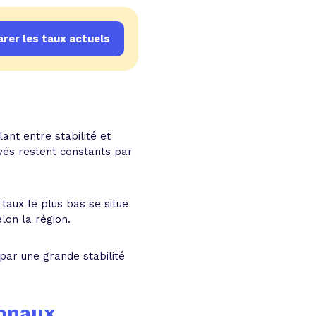
rer les taux actuels
ant entre stabilité et
rvés restent constants par
 taux le plus bas se situe
lon la région.
par une grande stabilité
ionaux