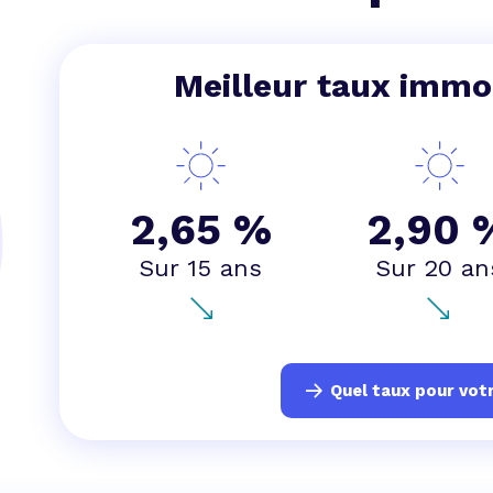
 vente et le remboursement
Toutes les simulations d
Toutes les simulations d
Tou
immobilier
outils prêt immobilier
Meilleur taux immob
 taux !
roupement de crédits
r taux !
2,65 %
2,90 
Sur 15 ans
Sur 20 an
Quel taux pour votr