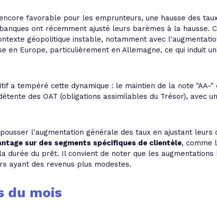
ncore favorable pour les emprunteurs, une hausse des taux
s banques ont récemment ajusté leurs barèmes à la hausse. C
ontexte géopolitique instable, notamment avec l'augmentati
se en Europe, particulièrement en Allemagne, ce qui induit u
tif a tempéré cette dynamique : le maintien de la note "AA-"
 détente des OAT (obligations assimilables du Trésor), avec u
pousser l'augmentation générale des taux en ajustant leurs 
antage sur des segments spécifiques de clientèle
, comme l
a durée du prêt. Il convient de noter que les augmentations le
rs ayant des revenus plus modestes.
s du mois