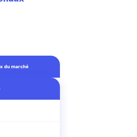
x du marché
)