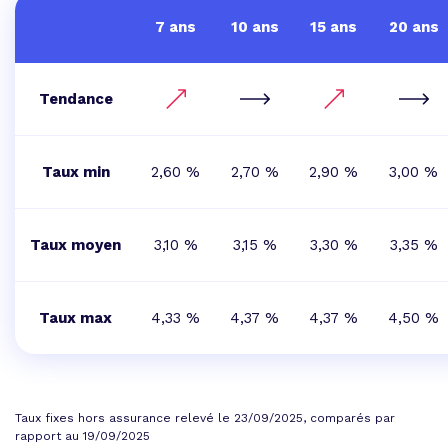
7 ans
10 ans
15 ans
20 ans
Tendance
Taux min
2,60 %
2,70 %
2,90 %
3,00 %
Taux moyen
3,10 %
3,15 %
3,30 %
3,35 %
Taux max
4,33 %
4,37 %
4,37 %
4,50 %
Taux fixes hors assurance relevé le 23/09/2025, comparés par
rapport au 19/09/2025