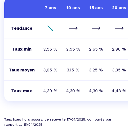
7 ans
10 ans
15 ans
20 ans
Tendance
Taux min
2,55 %
2,55 %
2,65 %
2,90 %
Taux moyen
3,05 %
3,15 %
3,25 %
3,35 %
Taux max
4,39 %
4,39 %
4,39 %
4,43 %
Taux fixes hors assurance relevé le 17/04/2025, comparés par
rapport au 15/04/2025