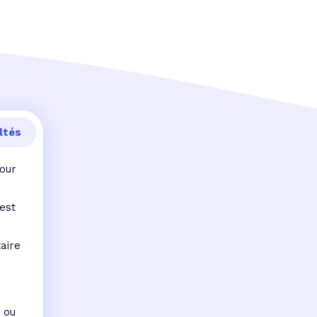
ltés
pour
est
aire
 ou