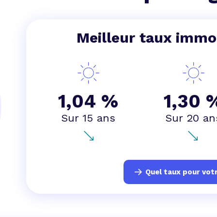
 vente et le remboursement
Toutes les simulations d
Toutes les simulations d
Tou
immobilier
outils prêt immobilier
Meilleur taux immob
 taux !
roupement de crédits
r taux !
1,04 %
1,30 
Sur 15 ans
Sur 20 an
Quel taux pour votr