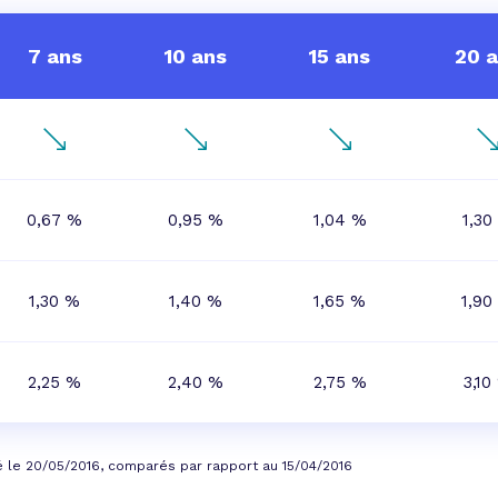
7 ans
10 ans
15 ans
20 
0,67 %
0,95 %
1,04 %
1,30
1,30 %
1,40 %
1,65 %
1,90
2,25 %
2,40 %
2,75 %
3,10
é le 20/05/2016, comparés par rapport au 15/04/2016