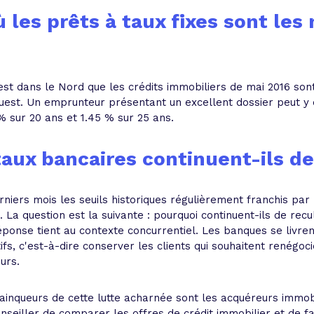
ù les prêts à taux fixes sont les
st dans le Nord que les crédits immobiliers de mai 2016 son
Ouest. Un emprunteur présentant un excellent dossier peut y
 % sur 20 ans et 1.45 % sur 25 ans.
taux bancaires continuent-ils de
iers mois les seuils historiques régulièrement franchis par l
6. La question est la suivante : pourquoi continuent-ils de recu
ponse tient au contexte concurrentiel. Les banques se livre
ifs, c'est-à-dire conserver les clients qui souhaitent renégoc
urs.
ainqueurs de cette lutte acharnée sont les acquéreurs immobi
onseiller de comparer les offres de crédit immobilier et de f