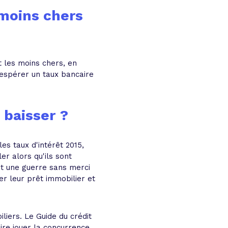
 moins chers
t les moins chers, en
 espérer un taux bancaire
 baisser ?
es taux d'intérêt 2015,
ler alors qu'ils sont
nt une guerre sans merci
ier leur prêt immobilier et
liers. Le Guide du crédit
aire jouer la concurrence