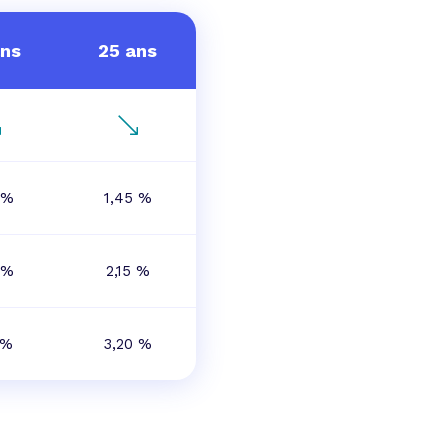
ans
25 ans
 %
1,45 %
 %
2,15 %
 %
3,20 %