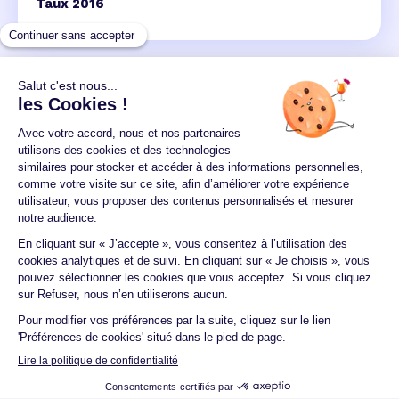
Taux 2016
Un crédit vous engage et doit être remboursé.
Vérifiez vos capacités de remboursement avant de
vous engager.
Aucun versement, de quelque nature que ce soit, ne
peut être exigé d'un particulier avant l'obtention
d'un ou plusieurs prêts d'argent.
© 2026 Guide du crédit •
Plan du site
•
Mentions
légales
•
Accessibilité
•
Contact