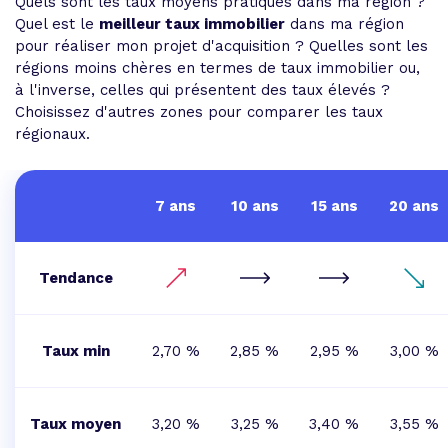
Quels sont les taux moyens pratiqués dans ma région ?
Quel est le
meilleur taux immobilier
dans ma région
pour réaliser mon projet d'acquisition ? Quelles sont les
régions moins chères en termes de taux immobilier ou,
à l'inverse, celles qui présentent des taux élevés ?
Choisissez d'autres zones pour comparer les taux
régionaux.
7 ans
10 ans
15 ans
20 ans
Tendance
Taux min
2,70 %
2,85 %
2,95 %
3,00 %
Taux moyen
3,20 %
3,25 %
3,40 %
3,55 %