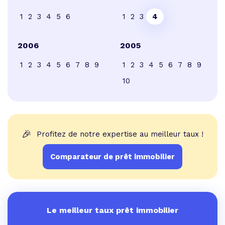
1
2
3
4
5
6
1
2
3
4
2006
2005
1
2
3
4
5
6
7
8
9
1
2
3
4
5
6
7
8
9
10
🎉
Profitez de notre expertise au meilleur taux !
Comparateur de prêt immobilier
Le meilleur taux prêt immobilier