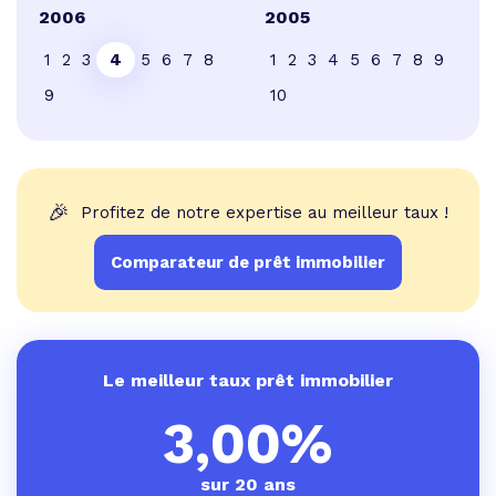
2006
2005
1
2
3
4
5
6
7
8
1
2
3
4
5
6
7
8
9
9
10
🎉
Profitez de notre expertise au meilleur taux !
Comparateur de prêt immobilier
Le meilleur taux prêt immobilier
3,00%
sur 20 ans