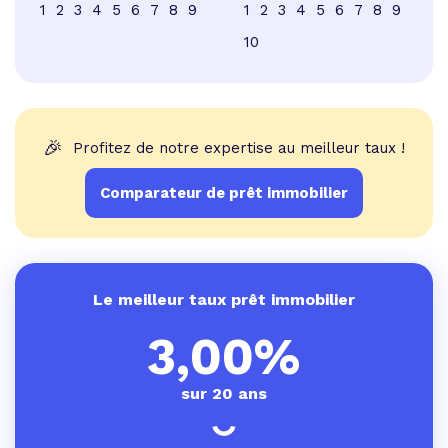
1
2
3
4
5
6
7
8
9
1
2
3
4
5
6
7
8
9
10
🎉
Profitez de notre expertise au meilleur taux !
Comparateur de prêt immobilier
Le meilleur taux prêt immobilier
3,00%
sur 20 ans