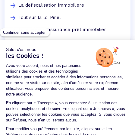
La defiscalisation immobiliere
Tout sur la loi Pinel
La meilleure assurance prêt immobilier
Un crédit vous engage et doit être remboursé.
Vérifiez vos capacités de remboursement avant de
vous engager.
Aucun versement, de quelque nature que ce soit, ne
peut être exigé d'un particulier avant l'obtention
d'un ou plusieurs prêts d'argent.
© 2026 Guide du crédit •
Plan du site
•
Mentions