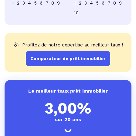
1
2
3
4
5
6
7
8
9
1
2
3
4
5
6
7
8
9
10
🎉
Profitez de notre expertise au meilleur taux !
Comparateur de prêt immobilier
Le meilleur taux prêt immobilier
3,00%
sur 20 ans