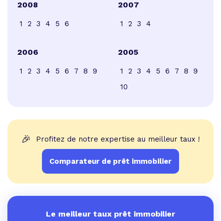
2008
2007
1
2
3
4
5
6
1
2
3
4
2006
2005
1
2
3
4
5
6
7
8
9
1
2
3
4
5
6
7
8
9
10
🎉
Profitez de notre expertise au meilleur taux !
Comparateur de prêt immobilier
Le meilleur taux prêt immobilier