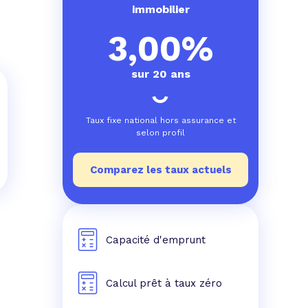
e prêt
e crédit conso
tes les simulations de rachat de crédit
immobilier
3,00%
sur 20 ans
Taux fixe national hors assurance et
selon profil
Comparez les taux actuels
Capacité d'emprunt
Calcul prêt à taux zéro