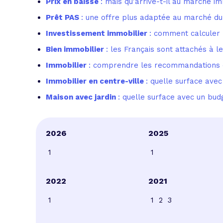
Prix en baisse
: mais qu'arrive-t-il au marché im
Prêt PAS
: une offre plus adaptée au marché du
Investissement immobilier
: comment calculer l
Bien immobilier
: les Français sont attachés à le
Immobilier
: comprendre les recommandations 
Immobilier en centre-ville
: quelle surface ave
Maison avec jardin
: quelle surface avec un bu
2026
2025
1
1
2022
2021
1
1
2
3