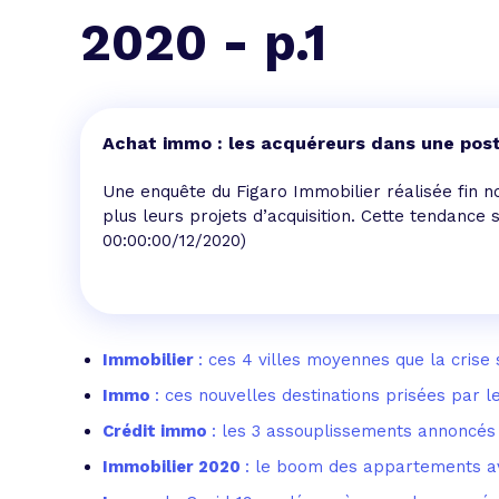
L'acte de
2020 - p.1
Tous les 
Trouvez votre prêt conso au meilleur
Bénéficiez de notre expertise en reg
Achat immo : les acquéreurs dans une post
Profitez de notre expertise au meilleu
Une enquête du Figaro Immobilier réalisée fin 
plus leurs projets d’acquisition. Cette tendance
00:00:00/12/2020)
Immobilier
: ces 4 villes moyennes que la crise s
Immo
: ces nouvelles destinations prisées par 
Crédit immo
: les 3 assouplissements annoncés
Immobilier 2020
: le boom des appartements a