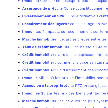
Immo
: la Covid-19 ne désespère pas les acqué
Assurance de prêt
: le Conseil constitutionnel r
Investissement en SCPI
: une alternative avan
Encadrement des loyers
: ce qui change en 202
Immo
: les 4 impacts du reconfinement sur le 
Marché immobilier
: l'écart se creuse entre les
Taux de crédit immobilier
: une baisse au 4e tr
Crédit immobilier
: vers un assouplissement d
Crédit immobilier
: comment la crise sanitaire 
Crédit immobilier
: un durcissement des conditio
Immo
: 4 villes où les prix de l'immobilier sont
Accession à la propriété
: le PTZ prolongé jusq
Immo
: en 25 ans les prix des biens ont flambé
Marché immobilier
: et les villes les plus dynam