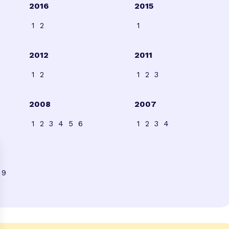
2016
2015
1
2
1
2012
2011
1
2
1
2
3
2008
2007
1
2
3
4
5
6
1
2
3
4
9