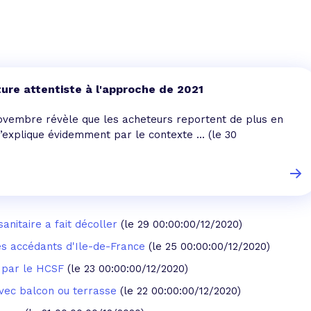
 vente et le remboursement
Toutes les simulations d
Toutes les simulations d
Tou
immobilier
outils prêt immobilier
 taux !
roupement de crédits
ure attentiste à l'approche de 2021
r taux !
novembre révèle que les acheteurs reportent de plus en
 s’explique évidemment par le contexte ...
(le 30
anitaire a fait décoller
(le 29 00:00:00/12/2020)
les accédants d'Ile-de-France
(le 25 00:00:00/12/2020)
 par le HCSF
(le 23 00:00:00/12/2020)
vec balcon ou terrasse
(le 22 00:00:00/12/2020)