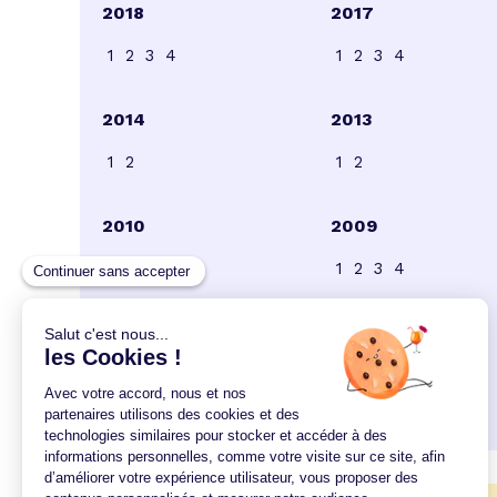
2018
2017
1
2
3
4
1
2
3
4
2014
2013
1
2
1
2
2010
2009
1
2
3
1
2
3
4
2006
2005
1
2
3
4
5
6
7
8
9
1
2
3
4
5
6
7
8
10