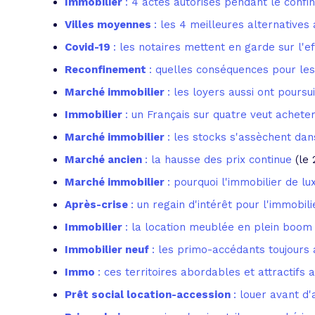
Immobilier
: 4 actes autorisés pendant le conf
Villes moyennes
: les 4 meilleures alternative
Covid-19
: les notaires mettent en garde sur l'e
Reconfinement
: quelles conséquences pour les
Marché immobilier
: les loyers aussi ont poursu
Immobilier
: un Français sur quatre veut achete
Marché immobilier
: les stocks s'assèchent dan
Marché ancien
: la hausse des prix continue
(le
Marché immobilier
: pourquoi l'immobilier de lux
Après-crise
: un regain d'intérêt pour l'immobil
Immobilier
: la location meublée en plein boom 
Immobilier neuf
: les primo-accédants toujours
Immo
: ces territoires abordables et attractifs
Prêt social location-accession
: louer avant d