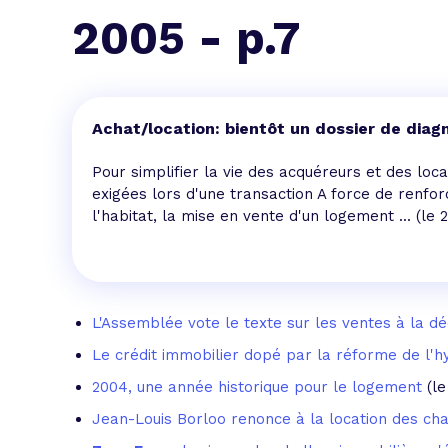
L'acte de
2005 - p.7
Tous les 
Trouvez votre prêt conso au meilleur
Bénéficiez de notre expertise en reg
Achat/location: bientôt un dossier de diag
Profitez de notre expertise au meilleu
Pour simplifier la vie des acquéreurs et des lo
exigées lors d'une transaction A force de renfo
l'habitat, la mise en vente d'un logement ...
(le 
L'Assemblée vote le texte sur les ventes à la d
Le crédit immobilier dopé par la réforme de l'
2004, une année historique pour le logement
(l
Jean-Louis Borloo renonce à la location des c