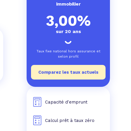
e prêt
e crédit conso
tes les simulations de rachat de crédit
immobilier
3,00%
sur 20 ans
Taux fixe national hors assurance et
selon profil
Comparez les taux actuels
Capacité d'emprunt
Calcul prêt à taux zéro