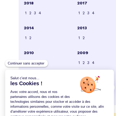
2018
2017
1
2
3
4
1
2
3
4
2014
2013
1
2
1
2
2010
2009
1
2
3
1
2
3
4
2006
2005
1
2
3
4
5
6
7
8
9
1
2
3
4
5
6
7
9
10