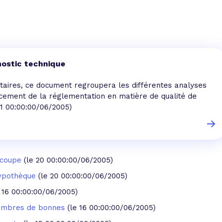
 vente et le remboursement
Toutes les simulations d
Toutes les simulations d
Tou
immobilier
outils prêt immobilier
 taux !
roupement de crédits
nostic technique
r taux !
cataires, ce document regroupera les différentes analyses
rcement de la réglementation en matière de qualité de
21 00:00:00/06/2005)
écoupe
(le 20 00:00:00/06/2005)
hypothèque
(le 20 00:00:00/06/2005)
e 16 00:00:00/06/2005)
hambres de bonnes
(le 16 00:00:00/06/2005)