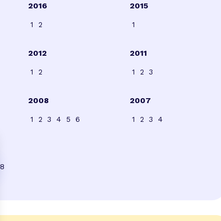
2016
2015
1
2
1
2012
2011
1
2
1
2
3
2008
2007
1
2
3
4
5
6
1
2
3
4
8