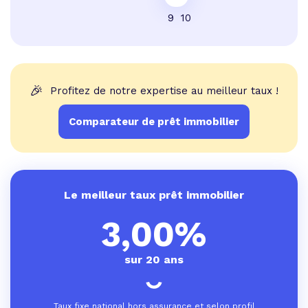
9
10
🎉
Profitez de notre expertise au meilleur taux !
Comparateur de prêt immobilier
Le meilleur taux prêt immobilier
3,00%
sur 20 ans
Taux fixe national hors assurance et selon profil