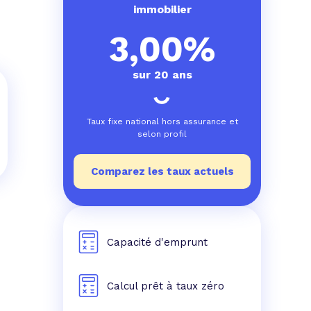
e prêt
e crédit conso
tes les simulations de rachat de crédit
immobilier
3,00%
sur 20 ans
Taux fixe national hors assurance et
selon profil
Comparez les taux actuels
Capacité d'emprunt
Calcul prêt à taux zéro