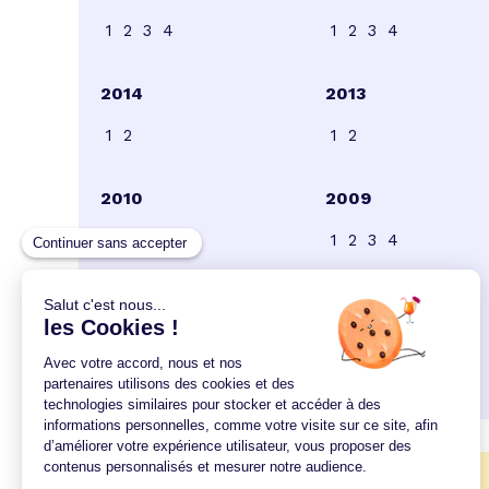
1
2
3
4
1
2
3
4
2014
2013
1
2
1
2
2010
2009
1
2
3
1
2
3
4
2006
2005
1
2
3
4
5
6
7
8
9
1
2
3
4
5
6
7
8
10