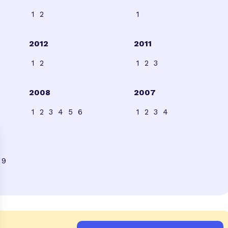
1
2
1
2012
2011
1
2
1
2
3
2008
2007
1
2
3
4
5
6
1
2
3
4
9