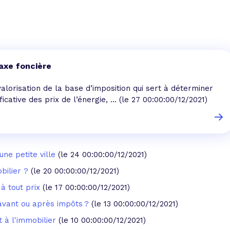
 vente et le remboursement
Toutes les simulations d
Toutes les simulations d
Tou
immobilier
outils prêt immobilier
 taux !
roupement de crédits
axe foncière
r taux !
valorisation de la base d’imposition qui sert à déterminer
cative des prix de l’énergie, ...
(le 27 00:00:00/12/2021)
une petite ville
(le 24 00:00:00/12/2021)
bilier ?
(le 20 00:00:00/12/2021)
 à tout prix
(le 17 00:00:00/12/2021)
avant ou après impôts ?
(le 13 00:00:00/12/2021)
t à l'immobilier
(le 10 00:00:00/12/2021)