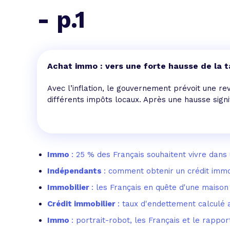
L'acte de
- p.1
Tous les 
Trouvez votre prêt conso au meilleur
Bénéficiez de notre expertise en reg
Achat immo : vers une forte hausse de la t
Profitez de notre expertise au meilleu
Avec l’inflation, le gouvernement prévoit une re
différents impôts locaux. Après une hausse signifi
Immo
: 25 % des Français souhaitent vivre dans 
Indépendants
: comment obtenir un crédit immo
Immobilier
: les Français en quête d'une maison
Crédit immobilier
: taux d'endettement calculé 
Immo
: portrait-robot, les Français et le rappor