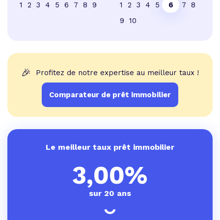
1
2
3
4
5
6
7
8
9
1
2
3
4
5
6
7
8
9
10
🎉
Profitez de notre expertise au meilleur taux !
Comparateur de prêt immobilier
Le meilleur taux prêt immobilier
3,00%
sur 20 ans