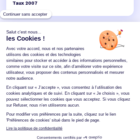
Taux 2007
Un crédit vous engage et doit être remboursé.
Vérifiez vos capacités de remboursement avant de
vous engager.
Aucun versement, de quelque nature que ce soit, ne
peut être exigé d'un particulier avant l'obtention
d'un ou plusieurs prêts d'argent.
© 2026 Guide du crédit •
Plan du site
•
Mentions
légales
•
Accessibilité
•
Contact