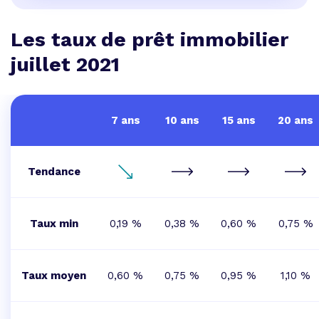
Les taux de prêt immobilier
juillet 2021
7 ans
10 ans
15 ans
20 ans
Tendance
Taux min
0,19 %
0,38 %
0,60 %
0,75 %
Taux moyen
0,60 %
0,75 %
0,95 %
1,10 %