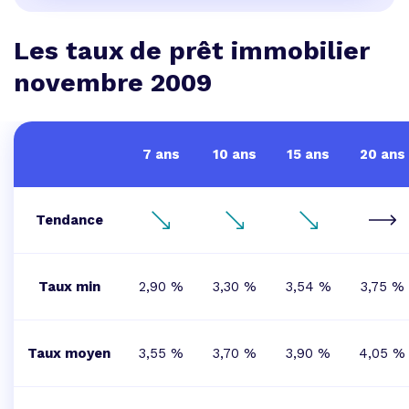
Les taux de prêt immobilier
novembre 2009
7 ans
10 ans
15 ans
20 ans
Tendance
Taux min
2,90 %
3,30 %
3,54 %
3,75 %
Taux moyen
3,55 %
3,70 %
3,90 %
4,05 %