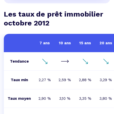
Les taux de prêt immobilier
octobre 2012
7 ans
10 ans
15 ans
20 ans
Tendance
Taux min
2,27 %
2,59 %
2,88 %
3,29 %
Taux moyen
2,90 %
3,10 %
3,35 %
3,80 %