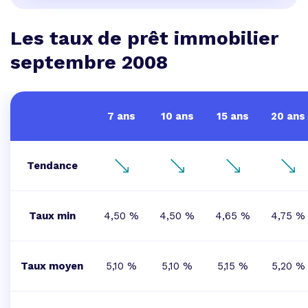
Les taux de prêt immobilier
septembre 2008
7 ans
10 ans
15 ans
20 ans
Tendance
Taux min
4,50 %
4,50 %
4,65 %
4,75 %
Taux moyen
5,10 %
5,10 %
5,15 %
5,20 %